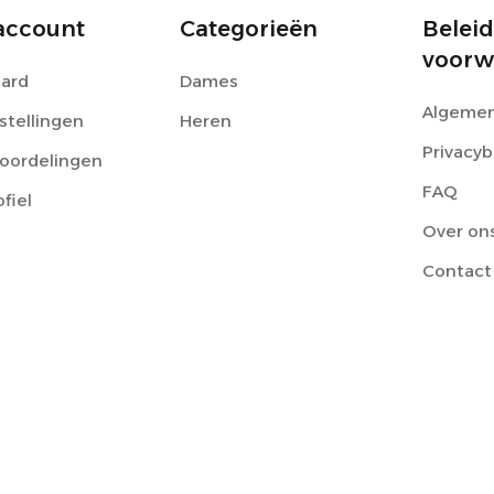
account
Categorieën
Beleid
voorw
ard
Dames
Algemen
stellingen
Heren
Privacyb
eoordelingen
FAQ
ofiel
Over on
Contact