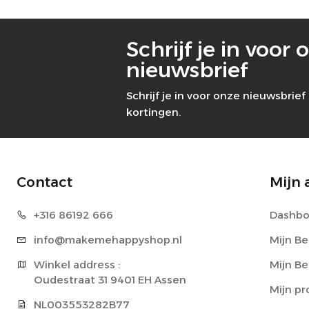
Schrijf je in voor 
nieuwsbrief
Schrijf je in voor onze nieuwsbri
kortingen.
Contact
Mijn 
+316 86
192 666
Dashbo
info@makeme
happyshop.nl
Mijn Be
Winkel address : 

Mijn B
Oudestraat 31 9401 EH Assen
Mijn pr
NL003553282B77