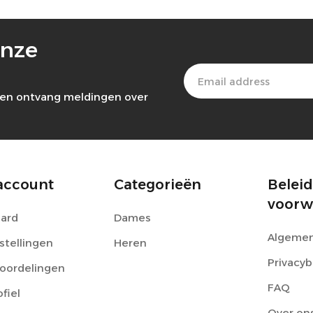
onze
ef en ontvang meldingen over
account
Categorieën
Beleid
voorw
ard
Dames
Algemen
stellingen
Heren
Privacyb
eoordelingen
FAQ
ofiel
Over on