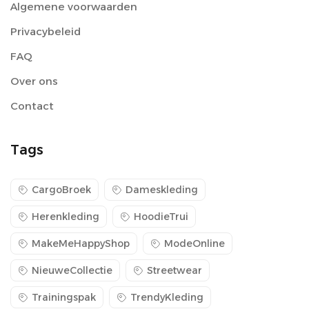
Algemene voorwaarden
Privacybeleid
FAQ
Over ons
Contact
Tags
CargoBroek
Dameskleding
Herenkleding
HoodieTrui
MakeMeHappyShop
ModeOnline
NieuweCollectie
Streetwear
Trainingspak
TrendyKleding