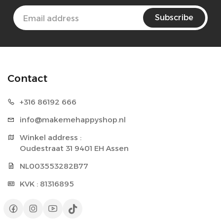
Subscribe
Contact
+316 86
192 666
info@makeme
happyshop.nl
Winkel address : 

Oudestraat 31 9401 EH Assen
NL003553282B77
KVK : 81316895