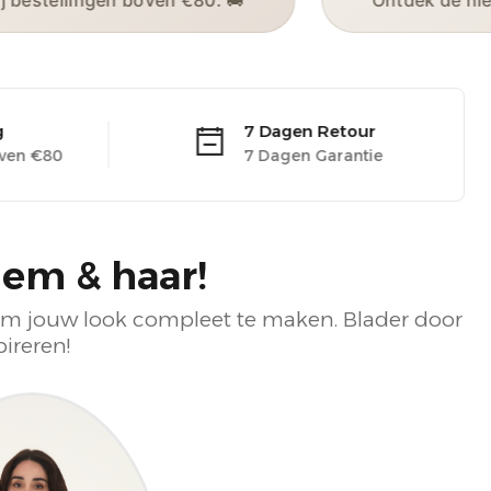
Gratis verzending bij bestellingen boven €80.
ing
Gratis Verzending
Bij bestellingen boven €80
em & haar!
bt om jouw look compleet te maken. Blader door
ireren!