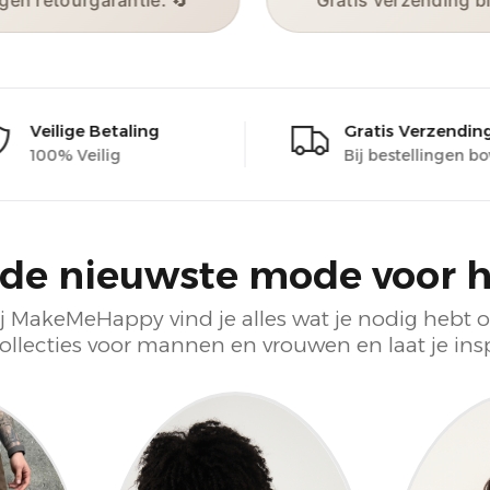
schikbaar. 📞
7 dagen retourgarantie. 🔄
Betaling Accepteren
Veilige Betal
Deal , Paypal, Master ,Visa
100% Veilig
 de nieuwste mode voor h
— bij MakeMeHappy vind je alles wat je nodig he
ollecties voor mannen en vrouwen en laat je insp