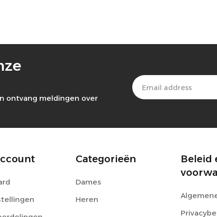
onze
 en ontvang meldingen over
account
Categorieën
Beleid 
voorw
ard
Dames
Algemene
stellingen
Heren
Privacybe
oordelingen