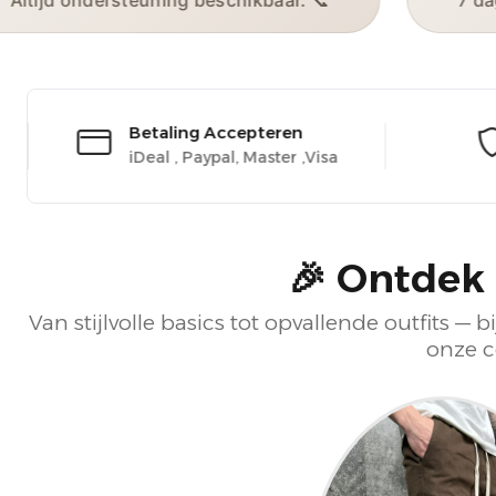
je stijl spreken. 🗣️
Altijd ondersteuning be
24/7 Ondersteuning
Altijd Ondersteuning
i
🎉 Ontdek
Van stijlvolle basics tot opvallende outfits 
onze c