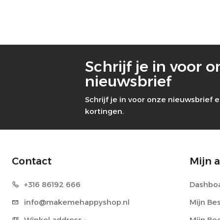
Schrijf je in voor 
nieuwsbrief
Schrijf je in voor onze nieuwsbrief
kortingen.
Contact
Mijn 
+316 86
192 666
Dashbo
info@makeme
happyshop.nl
Mijn Be
Winkel address : 

Mijn Be