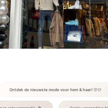
hem & haar! 👚👕
Gratis verzending bij bes