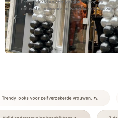
Fris, gedurfd en comfortabel — shop de
nieuwste looks voor zelfverzekerde vrouwen.
vrouwen. 👠
Ontdek de nieuwste mode voor 