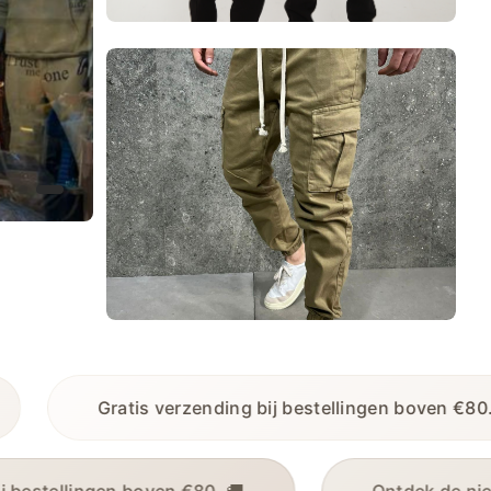
tellingen boven €80. 🚚
7 dagen retourgara